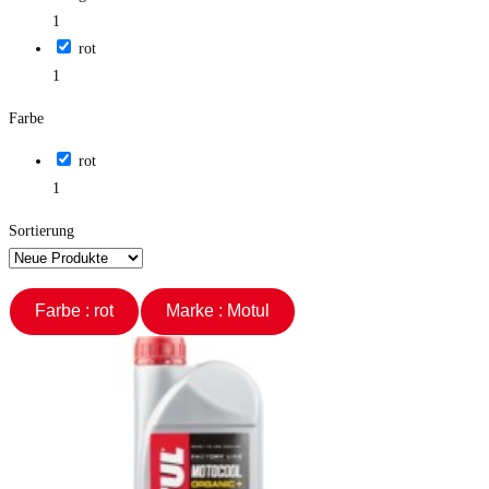
1
rot
1
Farbe
rot
1
Sortierung
Farbe : rot
Marke : Motul