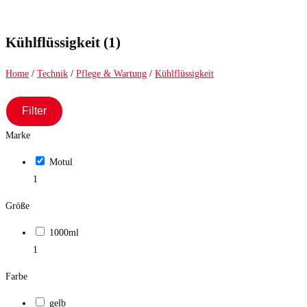
Kühlflüssigkeit (1)
Home
/
Technik
/
Pflege & Wartung
/
Kühlflüssigkeit
Filter
Marke
Motul
1
Größe
1000ml
1
Farbe
gelb