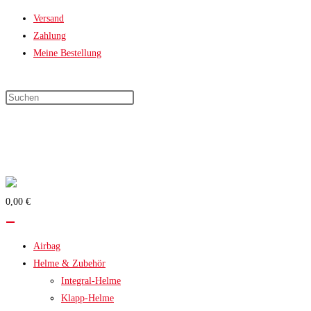
Zum
Versand
Inhalt
Zahlung
springen
Meine Bestellung
0,00 €
Airbag
Helme & Zubehör
Integral-Helme
Klapp-Helme