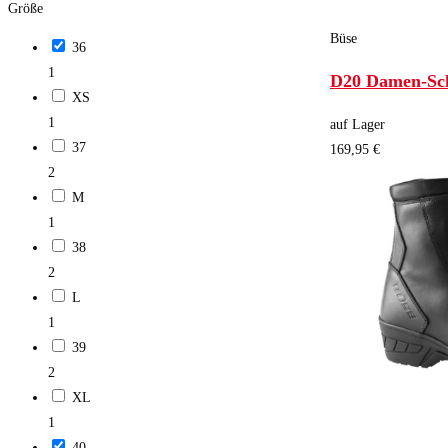
Größe
Büse
36
1
D20 Damen-Sc
XS
1
auf Lager
37
169,95 €
2
M
1
38
2
L
1
39
2
XL
1
40