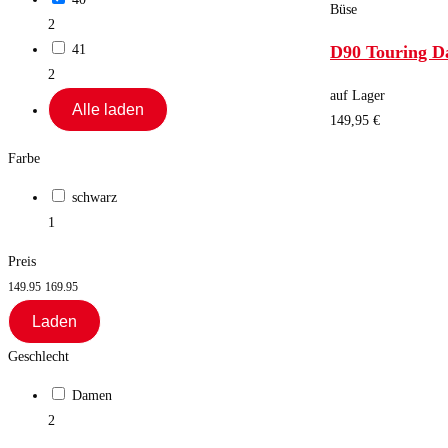
Büse
2
41
D90 Touring 
2
auf Lager
Alle laden
149,95 €
Farbe
schwarz
1
Preis
149.95
169.95
Laden
Geschlecht
Damen
2