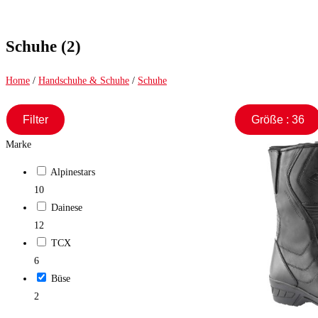
Schuhe (2)
Home
/
Handschuhe & Schuhe
/
Schuhe
Filter
Größe : 36
Marke
Alpinestars
10
Dainese
12
TCX
6
Büse
2