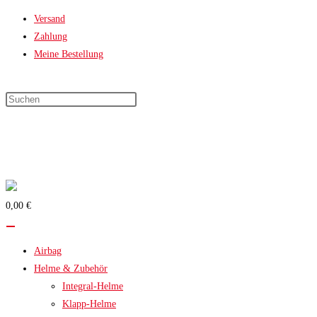
Zum
Versand
Inhalt
Zahlung
springen
Meine Bestellung
0,00 €
Airbag
Helme & Zubehör
Integral-Helme
Klapp-Helme