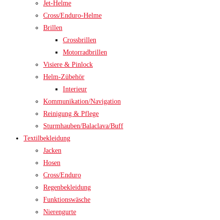
Jet-Helme
Cross/Enduro-Helme
Brillen
Crossbrillen
Motorradbrillen
Visiere & Pinlock
Helm-Zübehör
Interieur
Kommunikation/Navigation
Reinigung & Pflege
Sturmhauben/Balaclava/Buff
Textilbekleidung
Jacken
Hosen
Cross/Enduro
Regenbekleidung
Funktionswäsche
Nierengurte