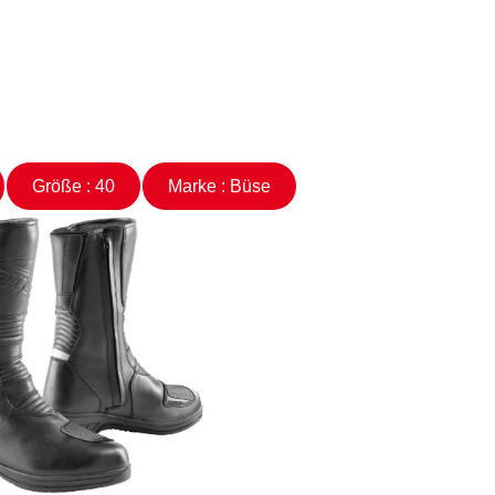
Größe : 40
Marke : Büse